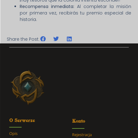
Recompensa inmediata:
Al completar la misión
por primera vez, recibirás tu premio especial de
historia.
Share the Post:
O Serwerze
Konto
Opis
Rejestracja