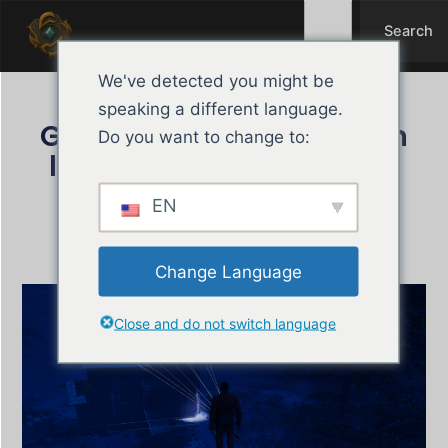
Search
Przejdź
Search
do
treści
We've detected you might be
speaking a different language.
Guía de Misión: Ciegos en
Do you want to change to:
la Isla – El Dispositivo de
Rastreo
EN
styczeń 20, 2026
Tharyon
Change Language
Close and do not switch language