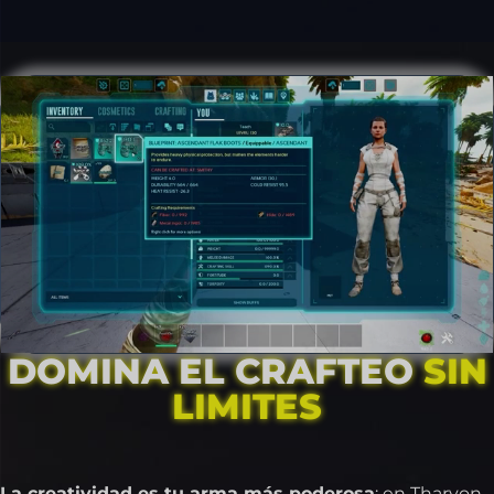
DOMINA EL CRAFTEO
SIN
LIMITES
La creatividad es tu arma más poderosa
: en Tharyon,