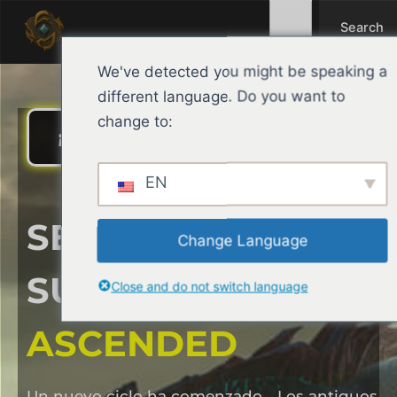
Search
Ir
Search
al
contenido
We've detected you might be speaking a
different language. Do you want to
change to:
¡COMIENZA TU AVENTURA!
EN
SERVIDOR ARK
Change Language
SURVIVAL
Close and do not switch language
ASCENDED
Un nuevo ciclo ha comenzado… Los antiguos