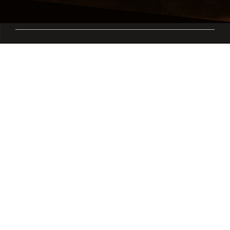
Sobre el Servidor
Cuenta
Descripción
Registro
Descargas
Stores
Sitemap
Soporte
Want to Collab?