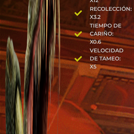
X12
RECOLECCIÓN:
X3.2
TIEMPO DE
CARIÑO:
X0.6
VELOCIDAD
DE TAMEO:
X5