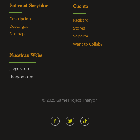
Sobre el Servidor
Cuenta
Descripción
Registro
Descargas
Stores
Sitemap
Soporte
Want to Collab?
Nuestras Webs
juegos.top
tharyon.com
© 2025 Game Project Tharyon
F
T
T
a
w
i
c
i
k
e
t
t
b
t
o
o
e
k