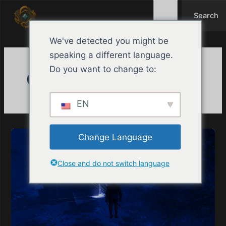
Search
Ir
Search
al
contenido
We've detected you might be
speaking a different language.
Do you want to change to:
Guías de Misiones
EN
Change Language
Close and do not switch language