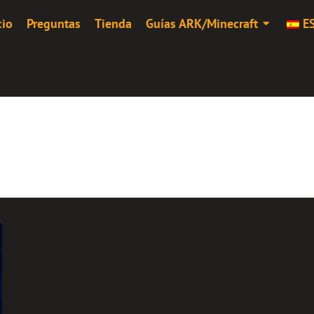
cio
Preguntas
Tienda
Guías ARK/Minecraft
E