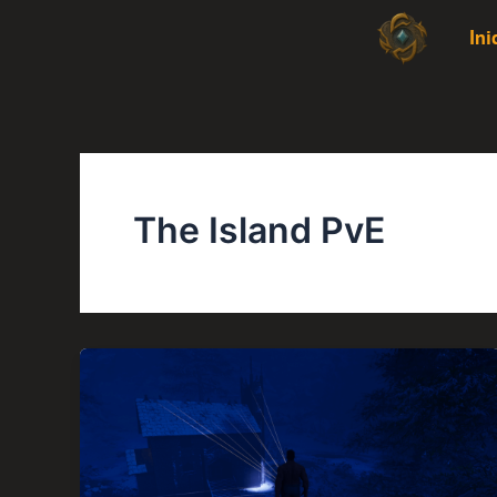
Ir
Ini
al
contenido
The Island PvE