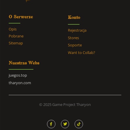
O Serwerze
Konto
Opis
Rejestracja
Pobrane
Stores
Sitemap
Soporte
Want to Collab?
Nuestras Webs
juegos.top
tharyon.com
© 2025 Game Project Tharyon
F
T
T
a
w
i
c
i
k