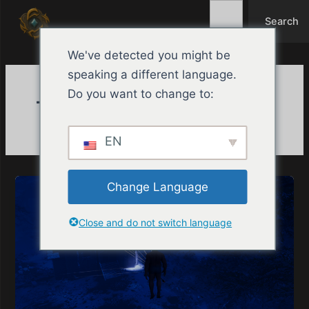
Search
Przejdź
Search
do
treści
We've detected you might be
speaking a different language.
Do you want to change to:
The Island PvE
EN
Change Language
Close and do not switch language