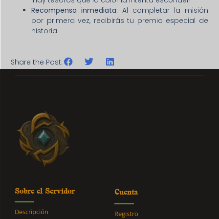
Recompensa inmediata:
Al completar la misión
por primera vez, recibirás tu premio especial de
historia.
Share the Post:
Sobre el Servidor
Cuenta
Descripción
Registro