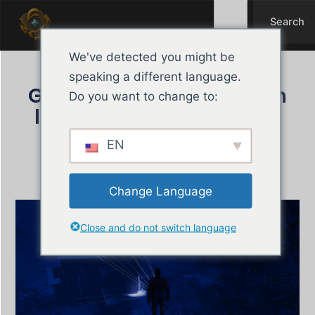
Search
Ir
Search
al
contenido
We've detected you might be
speaking a different language.
Guía de Misión: Ciegos en
Do you want to change to:
la Isla – El Dispositivo de
Rastreo
EN
enero 20, 2026
Tharyon
Change Language
Close and do not switch language