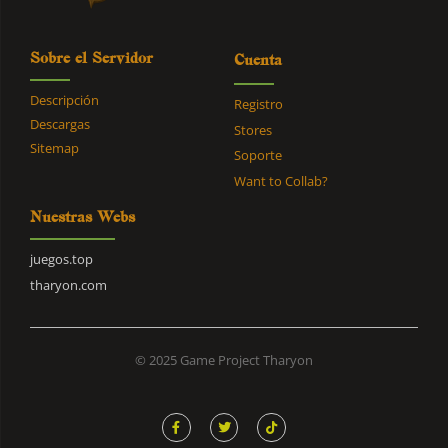
Sobre el Servidor
Cuenta
Descripción
Registro
Descargas
Stores
Sitemap
Soporte
Want to Collab?
Nuestras Webs
juegos.top
tharyon.com
© 2025 Game Project Tharyon
F
T
T
a
w
i
c
i
k