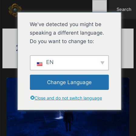
Search
Ir
Search
al
contenido
We've detected you might be
speaking a different language.
Do you want to change to:
20 de enero de 2026
EN
Change Language
Close and do not switch language