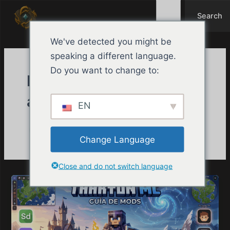
Search
Ir
Search
al
contenido
We've detected you might be
speaking a different language.
Do you want to change to:
Nombre del
autor:Tharyon
EN
Change Language
Close and do not switch language