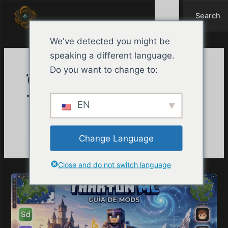
Search
Μετάβαση
Search
στο
περιεχόμενο
We've detected you might be
speaking a different language.
Do you want to change to:
Όνομα Συγγραφέα
Tharyon
EN
Change Language
Close and do not switch language