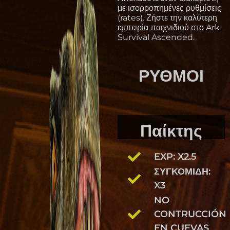
με ισορροπημένες ρυθμίσεις
(rates). Ζήστε την καλύτερη
εμπειρία παιχνιδιού στο Ark
Survival Ascended.
ΡΥΘΜΟΊ
Παίκτης
EXP: X2.5
ΣΥΓΚΟΜΙΔΉ:
X3
NO
CONTRUCCIÓN
EN CUEVAS