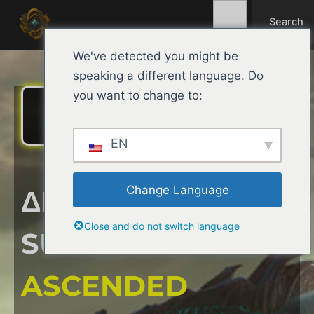
Search
Μετάβαση
Search
στο
περιεχόμενο
We've detected you might be
speaking a different language. Do
you want to change to:
ΞΕΚΊΝΗΣΕ ΤΗΝ ΠΕΡΙΠΈΤΕΙΆ
ΣΟΥ!
EN
Change Language
ΔΙΑΚΟΜΙΣΤΉΣ ARK
Close and do not switch language
SURVIVAL
ASCENDED