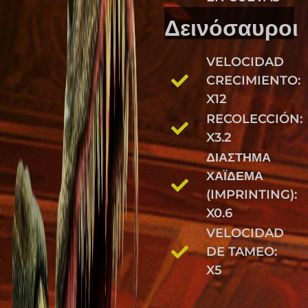
Δεινόσαυροι
VELOCIDAD
CRECIMIENTO:
X12
RECOLECCIÓN:
X3.2
ΔΙΆΣΤΗΜΑ
ΧΆΙΔΕΜΑ
(IMPRINTING):
X0.6
VELOCIDAD
DE TAMEO:
X5