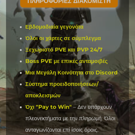
ΠΛΗΡΟΦΟΡΊΕΣ ΔΙΑΚΟΜΙΣΤΉ
Εβδομαδιαία γεγονότα
Όλοι οι χάρτες σε σύμπλεγμα
Ξεχωριστό PVE και PVP 24/7
Boss PVE με επικές ανταμοιβές
Μια Μεγάλη Κοινότητα στο Discord
Σύστημα προειδοποιήσεων/
αποκλεισμών
Όχι "Pay to Win"
– Δεν υπάρχουν
πλεονεκτήματα με την πληρωμή. Όλοι
ανταγωνίζονται επί ίσοις όροις.