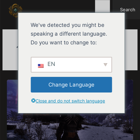
Search
Ir
Search
al
contenido
We've detected you might be
speaking a different language.
Do you want to change to:
19 de enero de 2026
EN
Change Language
Close and do not switch language