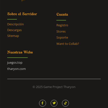
Sobre el Servidor
Cuenta
Descripción
Registro
Descargas
Stores
Sitemap
Soporte
Want to Collab?
Nuestras Webs
juegos.top
tharyon.com
© 2025 Game Project Tharyon
F
T
T
a
w
i
c
i
k