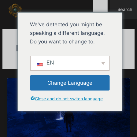
Search
Μετάβαση
Search
στο
περιεχόμενο
We've detected you might be
speaking a different language.
Do you want to change to:
Principal
EN
Change Language
Close and do not switch language