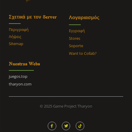
Σχετικά με τον Server
Λογαριασμός
Περιγραφή
Εγγραφή
Λήψεις
Stores
Sitemap
Soporte
Want to Collab?
Nuestras Webs
juegos.top
tharyon.com
© 2025 Game Project Tharyon
F
T
T
a
w
i
c
i
k