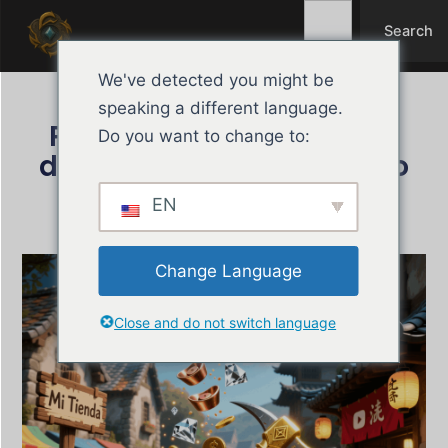
Search
Ir
Search
para
o
We've detected you might be
conteúdo
speaking a different language.
Prueba beta del sistema
Do you want to change to:
de economía en Valguero
EN
novembro 20, 2025
Tharyon
Change Language
Close and do not switch language