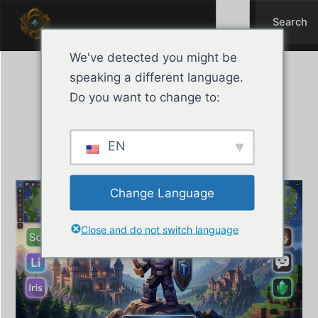
Search
Ir
Search
al
contenido
We've detected you might be
speaking a different language.
Tharyon MC: Guía de
Do you want to change to:
Mods para Java
EN
marzo 19, 2026
Tharyon
Change Language
Close and do not switch language