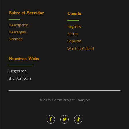
Descargar Mod
Sobre el Servidor
Cuenta
Descripción
Registro
Entity Texture Features
Descargas
Stores
Mejora texturas de mobs con variaciones de
Sitemap
Soporte
calidad.
Want to Collab?
Descargar Mod
Nuestras Webs
juegos.top
Fadeless
tharyon.com
Elimina transiciones molestas para mayor
fluidez.
Descargar Mod
© 2025 Game Project Tharyon
F
T
T
a
w
i
FerriteCore
c
i
k
e
t
t