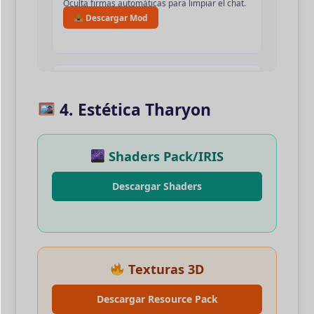
Oculta firmas automáticas para limpiar el chat.
Descargar Mod
CinematicZoom
Zoom cinematográfico para capturas perfectas.
4. Estética Tharyon
Descargar Mod
Shaders Pack/IRIS
EntityCulling
Descargar Shaders
Mejora los FPS ocultando entidades no visibles.
Descargar Mod
Texturas 3D
ToggleNameTags
Descargar Resource Pack
Activa o desactiva las etiquetas de nombre.
Descargar Mod