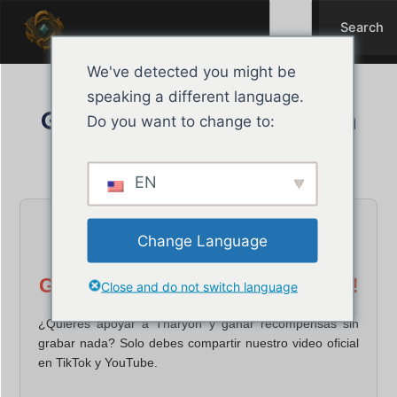
Search
Przejdź
Search
do
treści
We've detected you might be
speaking a different language.
Gana puntos en Tharyon
Do you want to change to:
styczeń 21, 2026
Tharyon
EN
Change Language
¡OPORTUNIDAD PARA
GANAR 500 PUNTOS THARYON!
Close and do not switch language
¿Quieres apoyar a Tharyon y ganar recompensas sin
grabar nada? Solo debes
compartir nuestro video oficial
en TikTok y YouTube.